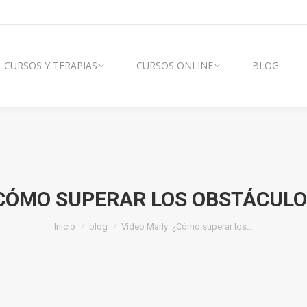
AS
CURSOS ONLINE
BLOG
VÍDEOS
CURSOS Y TERAPIAS
CURSOS ONLINE
BLOG
¿CÓMO SUPERAR LOS OBSTÁCULO
Estás aquí:
Inicio
blog
Vídeo Marly: ¿Cómo superar los…