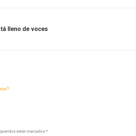
Facebook
X
WhatsApp
stá lleno de voces
Publicación
siguiente:
rior?
requeridos están marcados
*