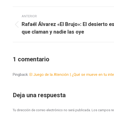
Navegación
ANTERIOR
entre
Rafaél Álvarez «El Brujo»: El desierto e
Publicación
que claman y nadie las oye
publicaciones
anterior:
1 comentario
Pingback:
El Juego de la Atención | ¿Qué se mueve en tu inte
Deja una respuesta
Tu dirección de correo electrónico no será publicada. Los campos 