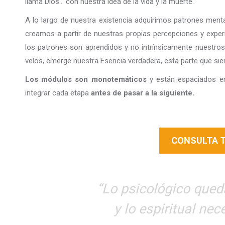
llama Dios… con nuestra idea de la vida y la muerte.
A lo largo de nuestra existencia adquirimos patrones men
creamos a partir de nuestras propias percepciones y exp
los patrones son aprendidos y no intrínsicamente nuestros
velos, emerge nuestra Esencia verdadera, esta parte que si
Los módulos son monotemáticos
y están espaciados en 
integrar cada etapa
antes de pasar a la siguiente.
CONSULTA T
“Lo psicológico queda
y lo espiritual nec