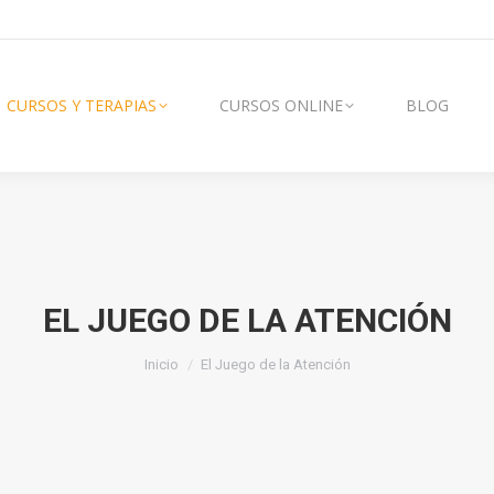
AS
CURSOS ONLINE
BLOG
VÍDEOS
CURSOS Y TERAPIAS
CURSOS ONLINE
BLOG
EL JUEGO DE LA ATENCIÓN
Estás aquí:
Inicio
El Juego de la Atención