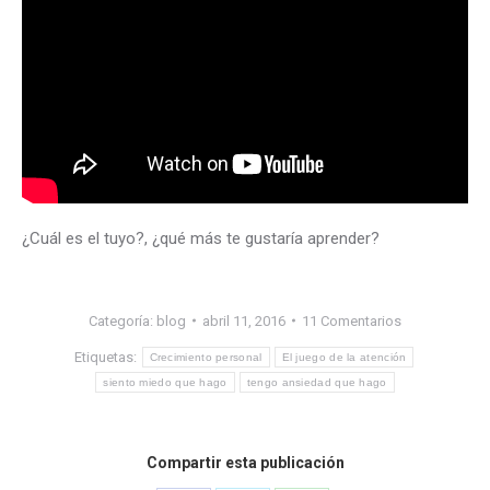
¿Cuál es el tuyo?, ¿qué más te gustaría aprender?
Categoría:
blog
abril 11, 2016
11 Comentarios
Etiquetas:
Crecimiento personal
El juego de la atención
siento miedo que hago
tengo ansiedad que hago
Compartir esta publicación