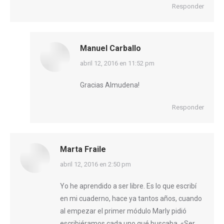
Responder
Manuel Carballo
dice:
abril 12, 2016 en 11:52 pm
Gracias Almudena!
Responder
Marta Fraile
dice:
abril 12, 2016 en 2:50 pm
Yo he aprendido a ser libre. Es lo que escribí
en mi cuaderno, hace ya tantos años, cuando
al empezar el primer módulo Marly pidió
escribiéramos cada uno qué buscaba. «Ser