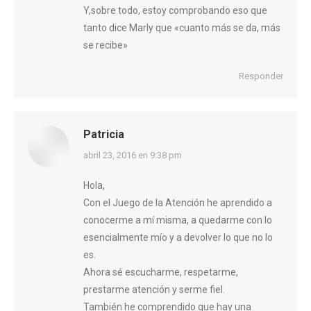
Y,sobre todo, estoy comprobando eso que
tanto dice Marly que «cuanto más se da, más
se recibe»
Responder
Patricia
dice:
abril 23, 2016 en 9:38 pm
Hola,
Con el Juego de la Atención he aprendido a
conocerme a mí misma, a quedarme con lo
esencialmente mío y a devolver lo que no lo
es.
Ahora sé escucharme, respetarme,
prestarme atención y serme fiel.
También he comprendido que hay una