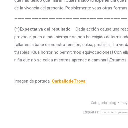
que has tenido que “filtrar”. Cuál ha sido tu experiencia que 
de la vivencia del presente. Posiblemente veas otras formas 
—————————————————————————————————
(*)Expectativa del resultado
– Cada acción causa una reac
provocar, pues desde siempre se nos ha exigido determinado 
fallar es la base de nuestra tensión, culpa, parálisis… La 
traspiés. ¡Qué horror no permitirnos equivocaciones! Con ell
niña que no se caiga mientras aprende a caminar! ¡Estamos
Imagen de portada:
CarballodeTroya
Categoría:
blog
mayo
Etiquetas:
crecimientoperson