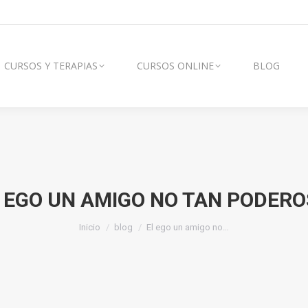
AS
CURSOS ONLINE
BLOG
VÍDEOS
CURSOS Y TERAPIAS
CURSOS ONLINE
BLOG
 EGO UN AMIGO NO TAN PODER
Estás aquí:
Inicio
blog
El ego un amigo no…