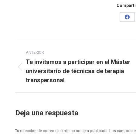
Compartir
Sha
on
Fac
Navegación
ANTERIOR
entre
Te invitamos a participar en el Máster
universitario de técnicas de terapia
Publicación
publicaciones
anterior:
transpersonal
Deja una respuesta
Tu dirección de correo electrónico no será publicada. Los campos 