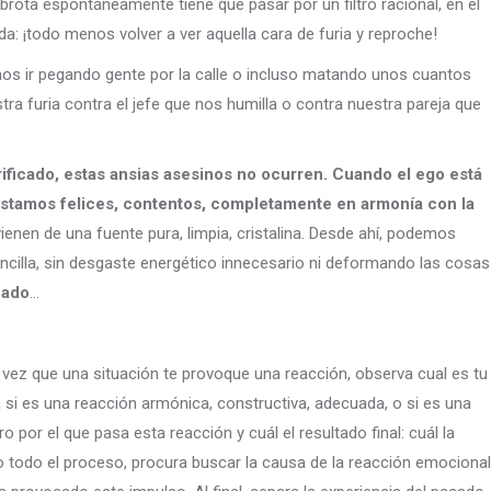
 brota espontáneamente tiene que pasar por un filtro racional, en el
duda: ¡todo menos volver a ver aquella cara de furia y reproche!
os ir pegando gente por la calle o incluso matando unos cuantos
 furia contra el jefe que nos humilla o contra nuestra pareja que
rificado, estas ansias asesinos no ocurren. Cuando el ego está
estamos felices, contentos, completamente en armonía con la
ienen de una fuente pura, limpia, cristalina. Desde ahí, podemos
sencilla, sin desgaste energético innecesario ni deformando las cosas
cado
…
vez que una situación te provoque una reacción, observa cual es tu
 si es una reacción armónica, constructiva, adecuada, o si es una
o por el que pasa esta reacción y cuál el resultado final: cuál la
todo el proceso, procura buscar la causa de la reacción emocional