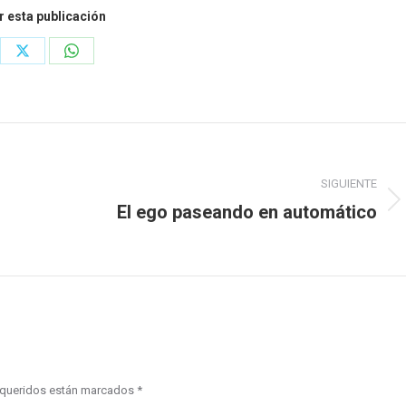
 esta publicación
re
Share
Share
on
on
ebook
X
WhatsApp
SIGUIENTE
El ego paseando en automático
Publicación
siguiente:
requeridos están marcados
*