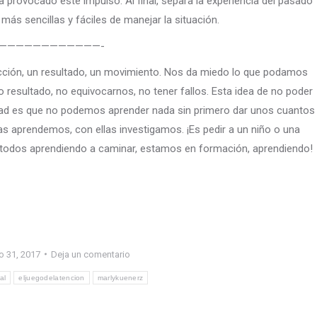
ha provocado este impulso. Al final, separa la experiencia del pasado
más sencillas y fáciles de manejar la situación.
————————————-
ción, un resultado, un movimiento. Nos da miedo lo que podamos
resultado, no equivocarnos, no tener fallos. Esta idea de no poder
verdad es que no podemos aprender nada sin primero dar unos cuantos
as aprendemos, con ellas investigamos. ¡Es pedir a un niño o una
 todos aprendiendo a caminar, estamos en formación, aprendiendo!
 31, 2017
Deja un comentario
al
eljuegodelatencion
marlykuenerz