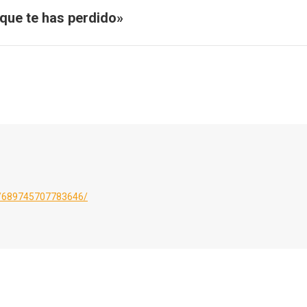
que te has perdido»
Publicación
siguiente:
os/689745707783646/