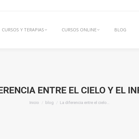
AS
CURSOS ONLINE
BLOG
VÍDEOS
CURSOS Y TERAPIAS
CURSOS ONLINE
BLOG
ERENCIA ENTRE EL CIELO Y EL I
Estás aquí:
Inicio
blog
La diferencia entre el cielo…