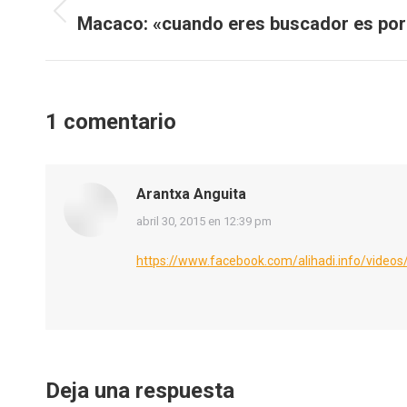
entre
Macaco: «cuando eres buscador es por
Publicación
anterior:
publicaciones
1 comentario
Arantxa Anguita
dice:
abril 30, 2015 en 12:39 pm
https://www.facebook.com/alihadi.info/vide
Deja una respuesta