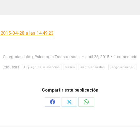
Categorías:
blog
,
Psicología Transpersonal
abril 28, 2015
1 comentario
Etiquetas:
El juego de la atención
frases
siento ansiedad
tengo ansiedad
Compartir esta publicación
Share
Share
Share
on
on
on
Facebook
X
WhatsApp