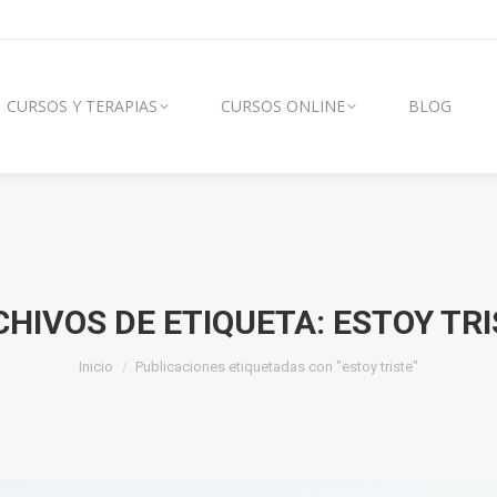
AS
CURSOS ONLINE
BLOG
VÍDEOS
CURSOS Y TERAPIAS
CURSOS ONLINE
BLOG
CHIVOS DE ETIQUETA:
ESTOY TRI
Estás aquí:
Inicio
Publicaciones etiquetadas con "estoy triste"