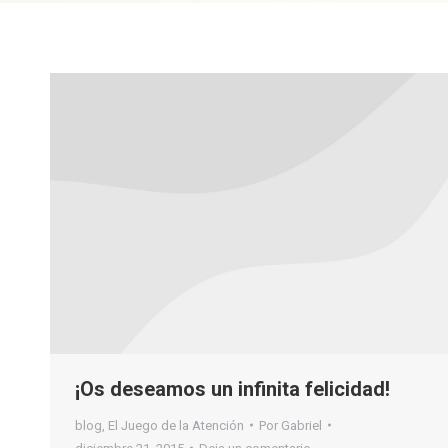
¡Os deseamos un infinita felicidad!
blog
,
El Juego de la Atención
Por
Gabriel