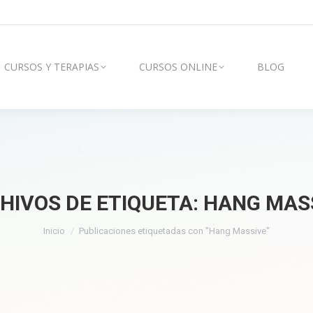
AS
CURSOS ONLINE
BLOG
VÍDEOS
CURSOS Y TERAPIAS
CURSOS ONLINE
BLOG
HIVOS DE ETIQUETA:
HANG MAS
Estás aquí:
Inicio
Publicaciones etiquetadas con "Hang Massive"